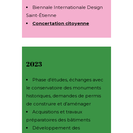
Biennale Internationale Design
Saint-Étienne
Concertation citoyenne
2023
Phase d’études, échanges avec
le conservatoire des monuments
historiques, demandes de permis
de construire et d’aménager
Acquisitions et travaux
préparatoires des bâtiments
Développement des