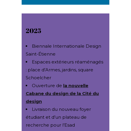
2025
Biennale Internationale Design
Saint-Étienne
Espaces extérieurs réaménagés
: place d’Armes, jardins, square
Schoelcher
Ouverture de
la nouvelle
Cabane du design de la Cité du
design
Livraison du nouveau foyer
étudiant et d’un plateau de
recherche pour l’Esad