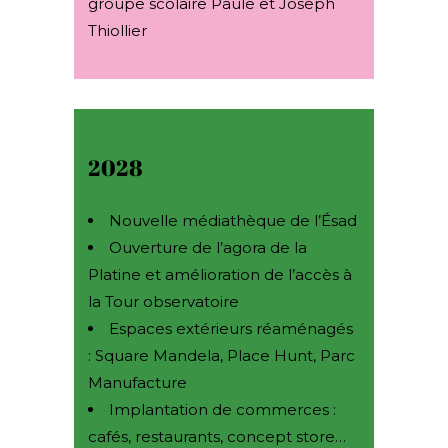
groupe scolaire Paule et Joseph
Thiollier
2028
Nouvelle médiathèque de l’Ésad
Ouverture de l’agora de la
Platine et amélioration de l’accès à
la Tour observatoire
Espaces extérieurs réaménagés
: Square Mandela, Place Hunt, Parc
Manufacture
Implantation de commerces :
cafés, restaurants, concept store…